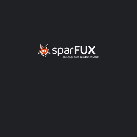
Zentralverriegelung
> Fehlerdiagnose bei allen Marken. Bei Möglichkeit
kostengünstige Instandsetzung des defekten Teiles anstelle
eines sofortigen Tauschs in ein teures Neuteil​
> Getriebespülungen​
> Getriebeüberholung und Instandsetzung
> Inspektionen für alle Marken nach Herstellervorgaben. Die
Herstellergarantie bleibt dabei natürlich erhalten​
> Leistungstest und Geschwindigkeitsmessungen​
> Motorüberholung auf Anfrage
> TÜV, AU sowie GAP für Auto, Moped, Motorrad von Dienstag
bis Freitag
> Verkauf, Reparatur sowie Montage von Reifen inklusive
Einlagerung
> Verkauf von Stahl und Leichtmetall- Alufelgen
> Wartung von Klimaanlagen